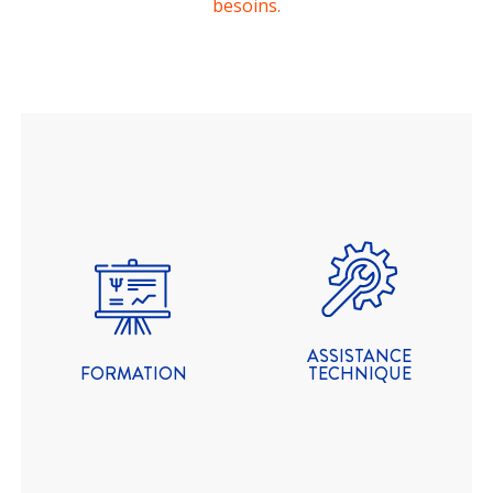
besoins.
ASSISTANCE
TECHNIQUE
FORMATION
Nous offrons un service
Assurez la montée en
qualifié et accessible
compétence de vos
pour que vous puissiez
équipes avec nos
vous concentrer sur
formations
votre activité principale.
ASSISTANCE
FORMATION
TECHNIQUE
PIÈCES DÉTACHÉES