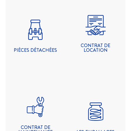
CONTRAT DE
LOCATION
Large gamme de pièces
détachées de qualité
Notre équipement
pour garantir la
d’emballage est
performance et la
disponible à l’achat ainsi
durabilité de vos
qu’en option de location.
équipements.
CONTRAT DE
PIÈCES DÉTACHÉES
LOCATION
LES EMBALLAGES
CONTRAT DE
MAINTENANCE
Nous vous fournissons
Contrats de maintenance
des emballages adaptés
personnalisés pour
à vos besoins et
assurer la fiabilité de vos
processus de
équipements.
conditionnement.
CONTRAT DE