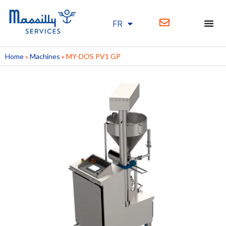
FR
EN
Home
»
Machines
»
MY-DOS PV1 GP